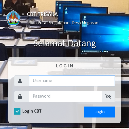
CBT TRISAKA
Jalan Pura Pengulapan, Desa Ungasan
S
elamat
D
atang
L O G I N
Login CBT